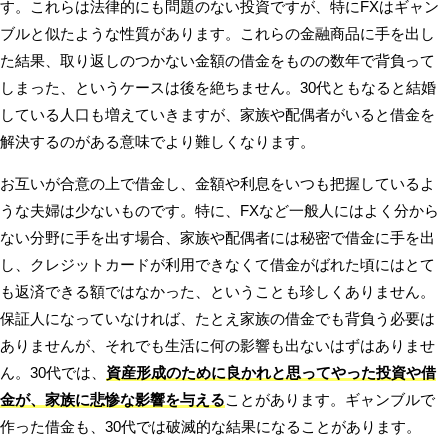
す。これらは法律的にも問題のない投資ですが、特にFXはギャン
ブルと似たような性質があります。これらの金融商品に手を出し
た結果、取り返しのつかない金額の借金をものの数年で背負って
しまった、というケースは後を絶ちません。30代ともなると結婚
している人口も増えていきますが、家族や配偶者がいると借金を
解決するのがある意味でより難しくなります。
お互いが合意の上で借金し、金額や利息をいつも把握しているよ
うな夫婦は少ないものです。特に、FXなど一般人にはよく分から
ない分野に手を出す場合、家族や配偶者には秘密で借金に手を出
し、クレジットカードが利用できなくて借金がばれた頃にはとて
も返済できる額ではなかった、ということも珍しくありません。
保証人になっていなければ、たとえ家族の借金でも背負う必要は
ありませんが、それでも生活に何の影響も出ないはずはありませ
ん。30代では、
資産形成のために良かれと思ってやった投資や借
金が、家族に悲惨な影響を与える
ことがあります。ギャンブルで
作った借金も、30代では破滅的な結果になることがあります。