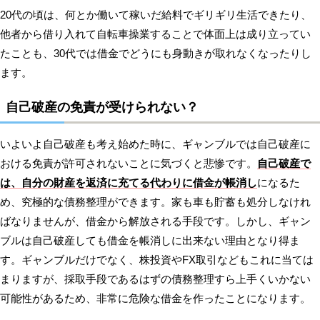
20代の頃は、何とか働いて稼いだ給料でギリギリ生活できたり、
他者から借り入れて自転車操業することで体面上は成り立ってい
たことも、30代では借金でどうにも身動きが取れなくなったりし
ます。
自己破産の免責が受けられない？
いよいよ自己破産も考え始めた時に、ギャンブルでは自己破産に
おける免責が許可されないことに気づくと悲惨です。
自己破産で
は、自分の財産を返済に充てる代わりに借金が帳消し
になるた
め、究極的な債務整理ができます。家も車も貯蓄も処分しなけれ
ばなりませんが、借金から解放される手段です。しかし、ギャン
ブルは自己破産しても借金を帳消しに出来ない理由となり得ま
す。ギャンブルだけでなく、株投資やFX取引などもこれに当ては
まりますが、採取手段であるはずの債務整理すら上手くいかない
可能性があるため、非常に危険な借金を作ったことになります。