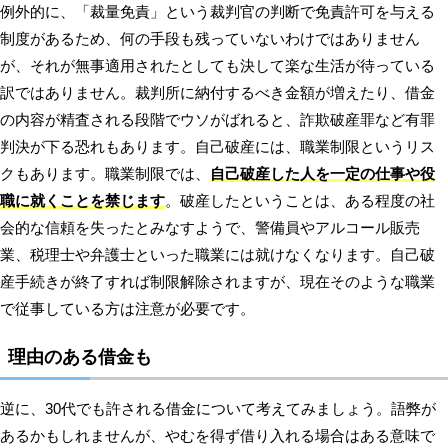
例外的に、「裁量免責」という裁判官の判断で免責許可を与える
制度があるため、何の手段も残っていないわけではありません
が、それが無事適用されたとしても決して楽な生活が待っている
訳ではありません。裁判所に納付するべき金額が増えたり、借金
の内容が精査される段階でウソがばれると、詐欺破産罪など有罪
判決が下る恐れもあります。自己破産には、職業制限というリス
クもあります。職業制限では、
自己破産した人を一定の仕事や役
職に就くことを禁じます
。破産したということは、ある程度の社
会的な信頼を失ったとみなすようで、警備員やアルコール販売
業、税理士や弁護士といった職業には就けなくなります。自己破
産手続きが終了すれば制限解除されますが、現在そのような職業
で従事している方は注意が必要です。
理由のある借金も
逆に、30代でも許される借金について考えてみましょう。語弊が
あるかもしれませんが、やむを得ず借り入れる場合はある意味で