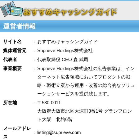
運営者情報
サイト名
：おすすめキャッシングガイド
媒体運営元
：Suprieve Holdings株式会社
代表者
：代表取締役 CEO 森 武司
事業概要
：Suprieve Holdings株式会社の広告事業は、イン
ターネット広告領域においてプロダクトの戦
略・戦術立案から運用・改善の総合的なソリュ
ーションサービスを提供致します。
所在地
：〒530-0011
大阪府大阪市北区大深町3番1号 グランフロン
ト大阪 北館6階
メールアドレ
：listing@suprieve.com
ス